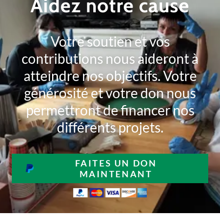
Aidez notre cause
Votre soutien et vos
contributions nous aideront à
atteindre nos objectifs. Votre
générosité et votre don nous
permettront de financer nos
différents projets.
FAITES UN DON
MAINTENANT